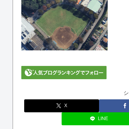
シ
X
LINE